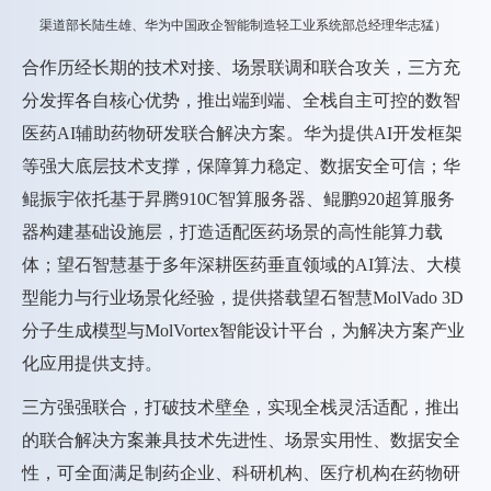
渠道部长陆生雄、华为中国政企智能制造轻工业系统部总经理华志猛）
合作历经长期的技术对接、场景联调和联合攻关，三方充
分发挥各自核心优势，推出端到端、全栈自主可控的数智
医药AI辅助药物研发联合解决方案。华为提供AI开发框架
等强大底层技术支撑，保障算力稳定、数据安全可信；华
鲲振宇依托基于昇腾910C智算服务器、鲲鹏920超算服务
器构建基础设施层，打造适配医药场景的高性能算力载
体；望石智慧基于多年深耕医药垂直领域的AI算法、大模
型能力与行业场景化经验，提供搭载望石智慧MolVado 3D
分子生成模型与MolVortex智能设计平台，为解决方案产业
化应用提供支持。
三方强强联合，打破技术壁垒，实现全栈灵活适配，推出
的联合解决方案兼具技术先进性、场景实用性、数据安全
性，可全面满足制药企业、科研机构、医疗机构在药物研